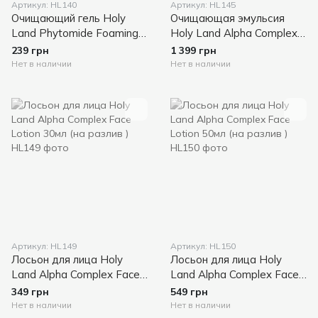
Артикул: HL140
Артикул: HL145
Очищающий гель Holy
Очищающая эмульсия
Land Phytomide Foaming
Holy Land Alpha Complex
Gel Cleanser 30мл (на
Cleanser 250мл
239 грн
1 399 грн
разлив)
Нет в наличии
Нет в наличии
Артикул: HL149
Артикул: HL150
Лосьон для лица Holy
Лосьон для лица Holy
Land Alpha Complex Face
Land Alpha Complex Face
Lotion 30мл (на разлив )
Lotion 50мл (на разлив )
349 грн
549 грн
Нет в наличии
Нет в наличии