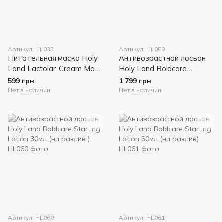
Артикул: HL033
Артикул: HL059
Питательная маска Holy
Антивозрастной лосьон
Land Lactolan Cream Mask
Holy Land Boldcare
(30мл)
Starting Lotion(150 мл)
599 грн
1 799 грн
Нет в наличии
Нет в наличии
Артикул: HL060
Артикул: HL061