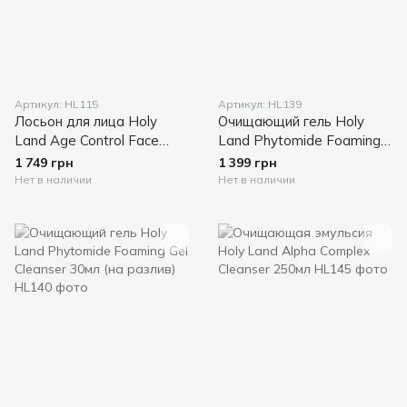
Артикул: HL115
Артикул: HL139
Лосьон для лица Holy
Очищающий гель Holy
Land Age Control Face
Land Phytomide Foaming
Lotion
Gel Cleanser 150мл
1 749 грн
1 399 грн
Нет в наличии
Нет в наличии