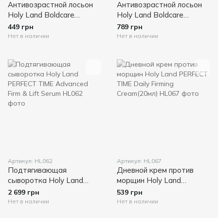
Антивозрастной лосьон
Антивозрастной лосьон
Holy Land Boldcare
Holy Land Boldcare
Starting Lotion 30мл (на
Starting Lotion 50мл (на
449 грн
789 грн
разлив )
разлив)
Нет в наличии
Нет в наличии
Артикул: HL062
Артикул: HL067
Подтягивающая
Дневной крем против
сыворотка Holy Land
морщин Holy Land
PERFECT TIME Advanced
PERFECT TIME Daily
2 699 грн
539 грн
Firm & Lift Serum
Firming Cream(20мл)
Нет в наличии
Нет в наличии