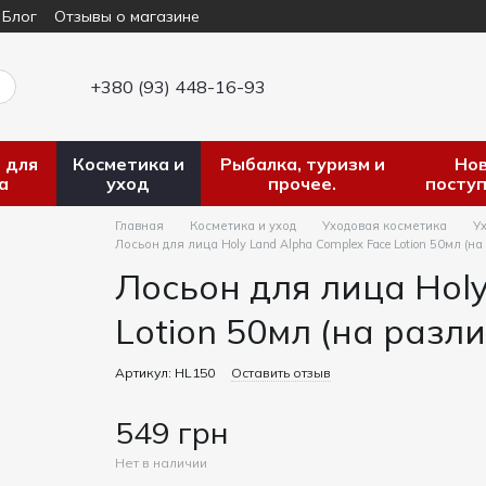
Блог
Отзывы о магазине
+380 (93) 448-16-93
 для
Косметика и
Рыбалка, туризм и
Но
а
уход
прочее.
посту
Главная
Косметика и уход
Уходовая косметика
Ух
Лосьон для лица Holy Land Alpha Complex Face Lotion 50мл (на 
Лосьон для лица Holy
Lotion 50мл (на разли
Артикул: HL150
Оставить отзыв
549 грн
Нет в наличии