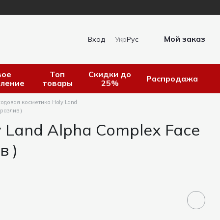
Мой заказ
Вход
Укр
Рус
вое
Топ
Скидки до
Распродажа
пление
товары
25%
одовая косметика Holy Land
разлив )
 Land Alpha Complex Face
в )