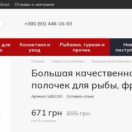
Блог
Отзывы о магазине
+380 (93) 448-16-93
 для
Косметика и
Рыбалка, туризм и
Но
а
уход
прочее.
посту
Главная
Новое поступление
Большая качественная 
Большая качественна
полочек для рыбы, ф
Артикул: ШБ2120
Оставить отзыв
671 грн
895 грн
Нет в наличии