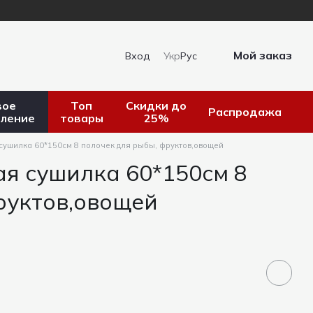
Мой заказ
Вход
Укр
Рус
вое
Топ
Скидки до
Распродажа
пление
товары
25%
сушилка 60*150см 8 полочек для рыбы, фруктов,овощей
я сушилка 60*150см 8
руктов,овощей