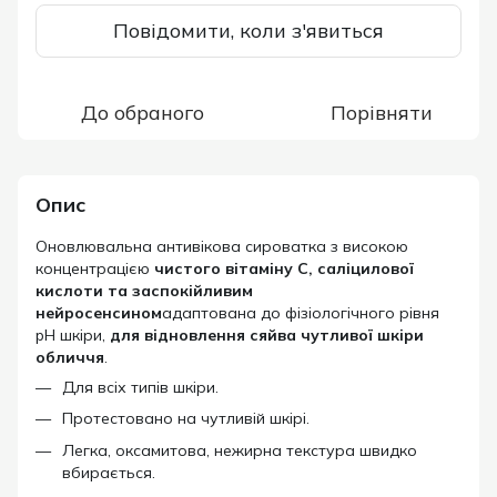
Повідомити, коли з'явиться
До обраного
Порівняти
Опис
Оновлювальна антивікова сироватка з високою
концентрацією
чистого вітаміну С, саліцилової
кислоти та заспокійливим
нейросенсином
адаптована до фізіологічного рівня
pH шкіри,
для відновлення сяйва чутливої шкіри
обличчя
.
Для всіх типів шкіри.
Протестовано на чутливій шкірі.
Легка, оксамитова, нежирна текстура швидко
вбирається.