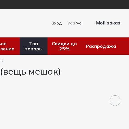
Мой заказ
Вход
Укр
Рус
вое
Топ
Скидки до
Распродажа
пление
товары
25%
к)
(вещь мешок)