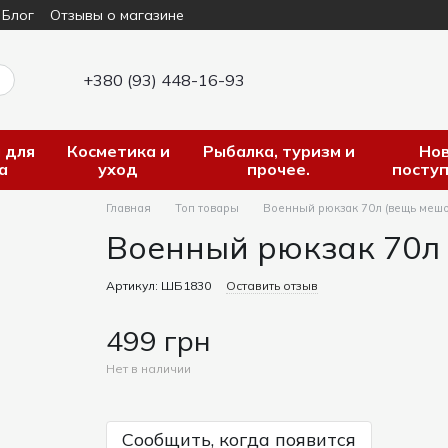
Блог
Отзывы о магазине
+380 (93) 448-16-93
 для
Косметика и
Рыбалка, туризм и
Но
а
уход
прочее.
посту
Главная
Топ товары
Военный рюкзак 70л (вещь мешо
Военный рюкзак 70л 
Артикул: ШБ1830
Оставить отзыв
499 грн
Нет в наличии
Сообщить, когда появится