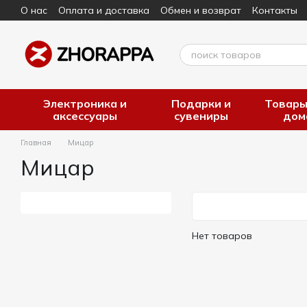
О нас
Оплата и доставка
Обмен и возврат
Контакты
Перейти к основному контенту
Электроника и
Подарки и
Товары
аксессуары
сувениры
дом
Главная
Мицар
Мицар
Нет товаров