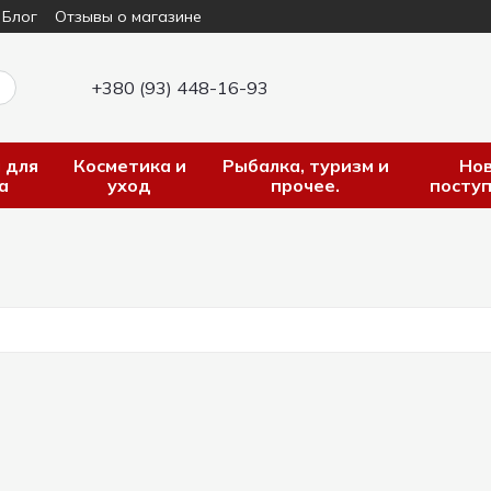
Блог
Отзывы о магазине
+380 (93) 448-16-93
 для
Косметика и
Рыбалка, туризм и
Но
а
уход
прочее.
посту