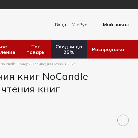
Мой заказ
Вход
Укр
Рус
вое
Топ
Скидки до
Распродажа
пление
товары
25%
 NoCandle Фонарик (лампа) для чтения книг
ния книг NoCandle
 чтения книг