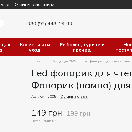
Блог
Отзывы о магазине
+380 (93) 448-16-93
 для
Косметика и
Рыбалка, туризм и
Но
а
уход
прочее.
посту
Главная
Скидки до 25%
Led фонарик для чтения книг
Led фонарик для чте
Фонарик (лампа) для
Артикул: а005
Оставить отзыв
149 грн
199 грн
Нет в наличии