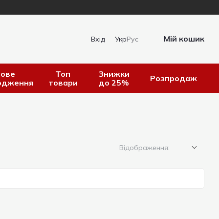
Мій кошик
Вхід
Укр
Рус
ове
Топ
Знижки
Розпродаж
одження
товари
до 25%
Відображення: