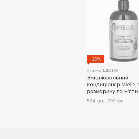
−25%
Артикул: ШБ2109
Зміцнювальний
кондиціонер Mielle, 
розмарину та м'яти,
524 грн
699 грн