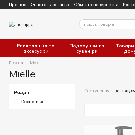
Про нас
Оплата і доставка
Обмін та повернення
Конта
Перейти до основного контенту
Електроніка та
Подарунки та
Товари
аксесуари
сувеніри
дом
Головна
Mielle
Mielle
Сортування:
за попул
Розділ
1
Косметика