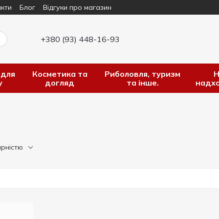
кти
Блог
Відгуки про магазин
+380 (93) 448-16-93
 для
Косметика та
Риболовля, туризм
Н
у
догляд
та інше.
надх
ярністю