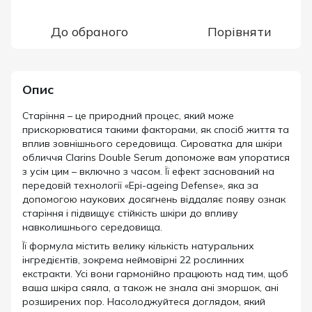
До обраного
Порівняти
Опис
Старіння – це природний процес, який може
прискорюватися такими факторами, як спосіб життя та
вплив зовнішнього середовища. Сироватка для шкіри
обличчя Clarins Double Serum допоможе вам упоратися
з усім цим – включно з часом. Її ефект заснований на
передовій технології «Epi-ageing Defense», яка за
допомогою наукових досягнень віддаляє появу ознак
старіння і підвищує стійкість шкіри до впливу
навколишнього середовища.
Її формула містить велику кількість натуральних
інгредієнтів, зокрема неймовірні 22 рослинних
екстракти. Усі вони гармонійно працюють над тим, щоб
ваша шкіра сяяла, а також не знала ані зморшок, ані
розширених пор. Насолоджуйтеся доглядом, який