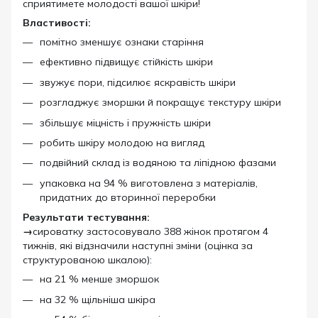
сприятимете молодості вашої шкіри!
Властивості:
помітно зменшує ознаки старіння
ефективно підвищує стійкість шкіри
звужує пори, підсилює яскравість шкіри
розгладжує зморшки й покращує текстуру шкіри
збільшує міцність і пружність шкіри
робить шкіру молодою на вигляд
подвійний склад із водяною та ліпідною фазами
упаковка на 94 % виготовлена з матеріалів,
придатних до вторинної переробки
Результати тестування:
→
сироватку застосовувало 388 жінок протягом 4
тижнів, які відзначили наступні зміни (оцінка за
структурованою шкалою):
на 21 % менше зморшок
на 32 % щільніша шкіра