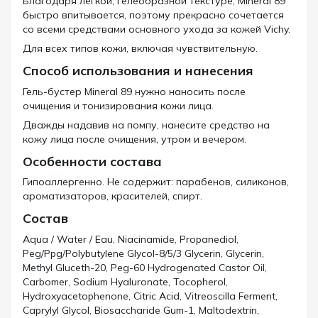
Благодаря легкой, гелеобразной текстуре, Mineral 89
быстро впитывается, поэтому прекрасно сочетается
со всеми средствами основного ухода за кожей Vichy.
Для всех типов кожи, включая чувствительную.
Способ использования и нанесения
Гель-бустер Mineral 89 нужно наносить после
очищения и тонизирования кожи лица.
Дважды надавив на помпу, нанесите средство на
кожу лица после очищения, утром и вечером.
Особенности состава
Гипоаллергенно. Не содержит: парабенов, силиконов,
ароматизаторов, красителей, спирт.
Состав
Aqua / Water / Eau, Niacinamide, Propanediol,
Peg/Ppg/Polybutylene Glycol-8/5/3 Glycerin, Glycerin,
Methyl Gluceth-20, Peg-60 Hydrogenated Castor Oil,
Carbomer, Sodium Hyaluronate, Tocopherol,
Hydroxyacetophenone, Citric Acid, Vitreoscilla Ferment,
Caprylyl Glycol, Biosaccharide Gum-1, Maltodextrin,