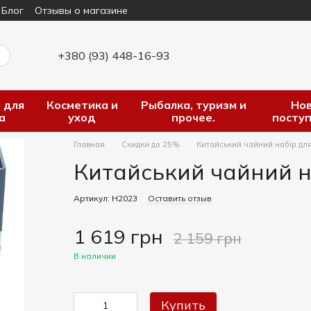
Блог
Отзывы о магазине
+380 (93) 448-16-93
 для
Косметика и
Рыбалка, туризм и
Но
а
уход
прочее.
посту
Главная
Скидки до 25%
Китайський чайний набір для
Китайський чайний на
Артикул: Н2023
Оставить отзыв
1 619 грн
2 159 грн
В наличии
Купить