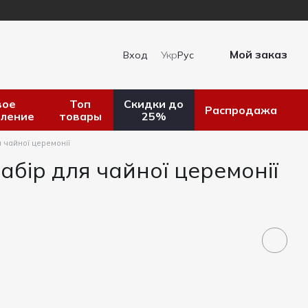
Мой заказ
Вход
Укр
Рус
вое
Топ
Скидки до
Распродажа
пление
товары
25%
 чайної церемонії
бір для чайної церемонії