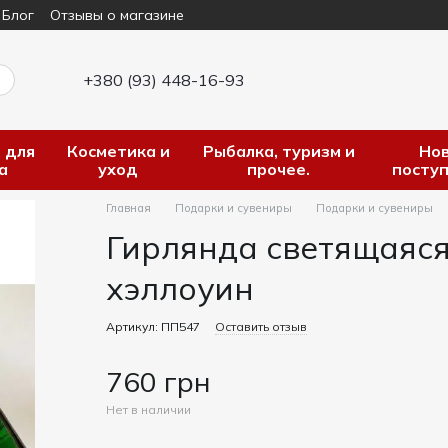
Блог
Отзывы о магазине
+380 (93) 448-16-93
 для
Косметика и
Рыбалка, туризм и
Но
а
уход
прочее.
посту
Главная
Подарки и сувениры
Подарки и сувениры
Гирлянда светящаяс
хэллоуин
Артикул: ПП547
Оставить отзыв
760 грн
Нет в наличии