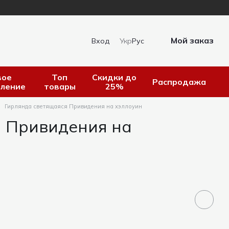
Мой заказ
Вход
Укр
Рус
вое
Топ
Скидки до
Распродажа
пление
товары
25%
Гирлянда светящаяся Привидения на хэллоуин
я Привидения на