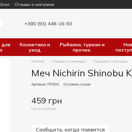
Блог
Отзывы о магазине
+380 (93) 448-16-93
 для
Косметика и
Рыбалка, туризм и
Но
а
уход
прочее.
посту
Главная
Подарки и сувениры
Подарки и сувениры
Меч Nichirin Shinobu 
Артикул: ПП301
Оставить отзыв
459 грн
Нет в наличии
Сообщить, когда появится