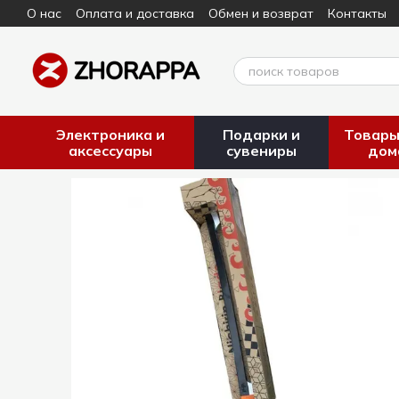
О нас
Оплата и доставка
Обмен и возврат
Контакты
Перейти к основному контенту
Электроника и
Подарки и
Товары
аксессуары
сувениры
дом