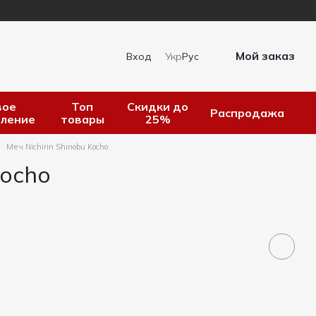
Мой заказ
Вход
Укр
Рус
вое
Топ
Скидки до
Распродажа
пление
товары
25%
Меч Nichirin Shinobu Kocho
Kocho