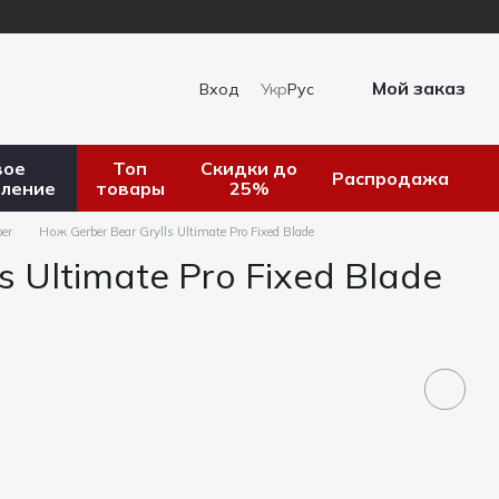
Мой заказ
Вход
Укр
Рус
вое
Топ
Скидки до
Распродажа
пление
товары
25%
er
Нож Gerber Bear Grylls Ultimate Pro Fixed Blade
s Ultimate Pro Fixed Blade