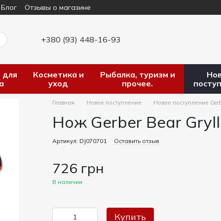
Блог
Отзывы о магазине
+380 (93) 448-16-93
 для
Косметика и
Рыбалка, туризм и
Но
а
уход
прочее.
посту
Главная
Новое поступление
Новое поступление Gerb
Нож Gerber Bear Gryll
Артикул: DJ070701
Оставить отзыв
726 грн
В наличии
Купить