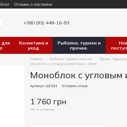
Блог
Отзывы о магазине
+380 (93) 448-16-93
 для
Косметика и
Рыбалка, туризм и
Но
а
уход
прочее.
посту
Главная
Рыбалка, туризм и прочее.
Туризм, Прицел
Моноблок с угловым индикатором - Vector
Моноблок с угловым 
Артикул: ШГ031
Оставить отзыв
1 760 грн
Нет в наличии