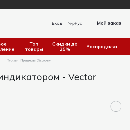
Мой заказ
Вход
Укр
Рус
вое
Топ
Скидки до
Распродажа
пление
товары
25%
ы
Туризм, Прицелы Discovery
индикатором - Vector