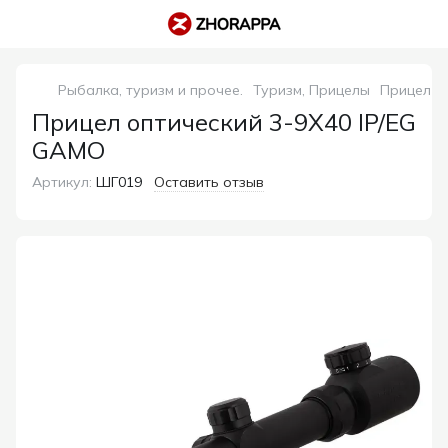
Рыбалка, туризм и прочее.
Туризм, Прицелы
Прицел о
Прицел оптический 3-9X40 IP/EG
GAMO
Артикул:
ШГ019
Оставить отзыв