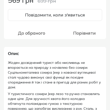
569 грн
699 грн
Повідомити, коли з'явиться
До обраного
Порівняти
Опис
Жоден досвідчений турист або мисливець не
впорається на природу з ночівлею без сокири.
Суцільнометалева сокира Jeep з кованої вуглецевої
сталі чудово виконує свої функції як похідне
спорядження й так і стане в пригоді для різних робіт у
домі.
У туристичного сокири Jeep лезо та ручка становлять
одне ціле. Для зручності хвата його колодка
обтягнута поліамідною гумою з текстурною
поверхнею, що запобігає вислизанню з рук. Сталь, з