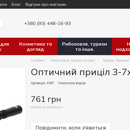
кти
Блог
Відгуки про магазин
+380 (93) 448-16-93
 для
Косметика та
Риболовля, туризм
Н
у
догляд
та інше.
надх
Головна
Риболовля, туризм та інше.
Туризм, Приціли
Оптичний приціл 3-7
Артикул: СМТ
Написати відгук
761 грн
Немає в наявності
Повідомити, коли з'явиться