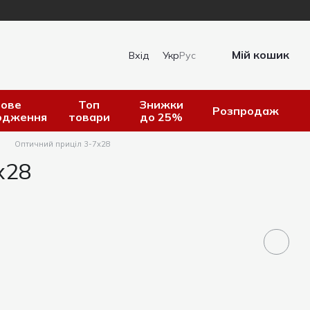
Мій кошик
Вхід
Укр
Рус
ове
Топ
Знижки
Розпродаж
одження
товари
до 25%
Оптичний приціл 3-7x28
x28