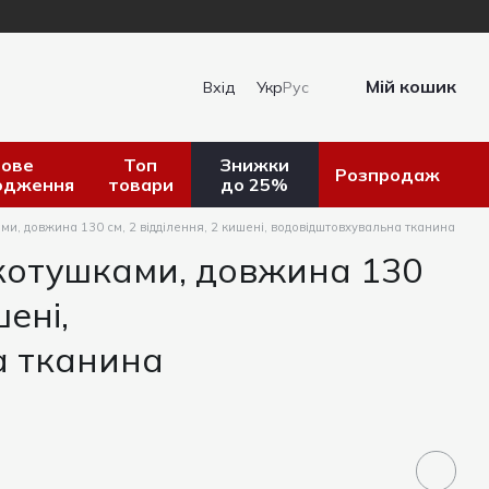
Мій кошик
Вхід
Укр
Рус
ове
Топ
Знижки
Розпродаж
одження
товари
до 25%
ми, довжина 130 см, 2 відділення, 2 кишені, водовідштовхувальна тканина
 котушками, довжина 130
шені,
а тканина