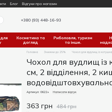
кти
Блог
Відгуки про магазин
+380 (93) 448-16-93
 для
Косметика та
Риболовля, туризм
Н
у
догляд
та інше.
надх
Головна
Знижки до 25%
Чохол для вудлищ із котушка
Чохол для вудлищ із
см, 2 відділення, 2 ки
водовідштовхувальн
Артикул: 0622+
Написати відгук
363 грн
484 грн