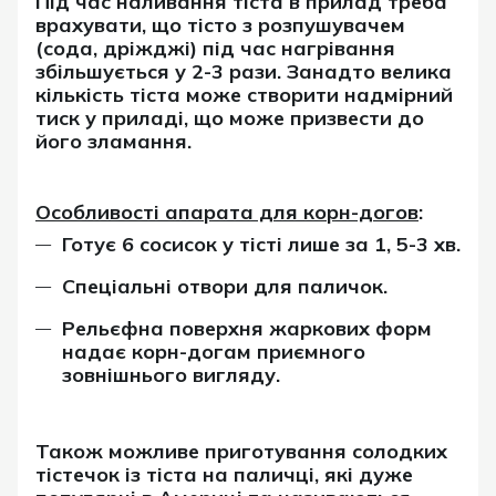
Під час наливання тіста в прилад треба
врахувати, що тісто з розпушувачем
(сода, дріжджі) під час нагрівання
збільшується у 2-3 рази. Занадто велика
кількість тіста може створити надмірний
тиск у приладі, що може призвести до
його зламання.
Особливості апарата для корн-догов
:
Готує 6 сосисок у тісті лише за 1, 5-3 хв.
Спеціальні отвори для паличок.
Рельєфна поверхня жаркових форм
надає корн-догам приємного
зовнішнього вигляду.
Також можливе приготування солодких
тістечок із тіста на паличці, які дуже