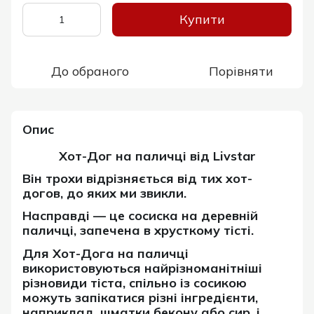
Купити
До обраного
Порівняти
Опис
Хот-Дог на паличці від Livstar
Він трохи відрізняється від тих хот-
догов, до яких ми звикли.
Насправді — це сосиска на деревній
паличці, запечена в хрусткому тісті.
Для Хот-Дога на паличці
використовуються найрізноманітніші
різновиди тіста, спільно із сосикою
можуть запікатися різні інгредієнти,
наприклад, шматки бекону або сир, і