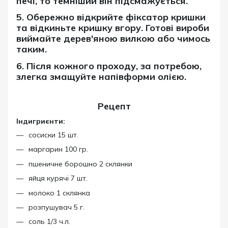
печі, то темніший він підсмажується.
5. Обережно відкрийте фіксатор кришки
та відкиньте кришку вгору. Готові вироби
виймайте дерев'яною вилкою або чимось
таким.
6. Після кожного проходу, за потребою,
злегка змащуйте напівформи олією.
Рецепт
Індигриєнти:
сосиски 15 шт.
маргарин 100 гр.
пшеничне борошно 2 склянки
яйця курячі 7 шт.
молоко 1 склянка
розпушувач 5 г.
соль 1/3 ч.л.