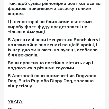
так, щоб суміш рівномірно розтікалася за
формою, покриваючи сосиску тонким
шаром.
Ці неповторні за близькими якостями
виробу фаст-фуду представлені не
тільки в Америці.
В Аргентині вони іменуються Panchukers і
надзвичайно знамениті по цілій країні, і
їх нерідко змінюють на вулиці, особливо
біля вокзалів.
Вони практично постійно містять сир і
подаються з різними соусами.
В Австралії вони знамениті як Dagwood
Dog, Pluto Pup або Dippy Dog, залежно
від регіону.
УВАГА!