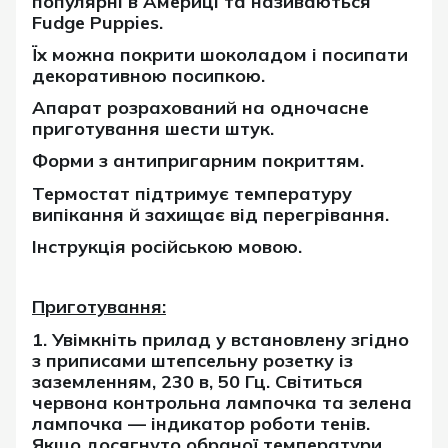
популярні в Америці та називаються
Fudge Puppies.
Їх можна покрити шоколадом і посипати
декоративною посипкою.
Апарат розрахований на одночасне
приготування шести штук.
Форми з антипригарним покриттям.
Термостат підтримує температуру
випікання й захищає від перегрівання.
Інструкція російською мовою.
Приготування:
1. Увімкніть прилад у встановлену згідно
з приписами штепсельну розетку із
заземленням, 230 в, 50 Гц. Світиться
червона контрольна лампочка та зелена
лампочка — індикатор роботи тенів.
Якщо досягнуто обраної температури,