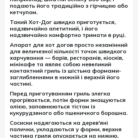
подають його традиційно з гірчицею або
кетчупом.
Такий Хот-Дог швидко приготується,
надзвичайно апетитний, і його
надзвичайно комфортно тримати в руці.
Апарат для хот догов просто незамінний
для величезної кількості точок швидкого
харчування — барів, ресторанів, кіосків,
мінікафе та являє собою невеликий
контактний гриль із шістьма формами-
заглибленнями в нижній і верхній його
частині.
Перед приготуванням гриль злегка
прогрівається, потім форми змащуються
олією, заповнюються тістом із
кукурудзяного або пшеничного борошна.
Сосиски надягаються на дерев'яні
палички, укладаються у форми, верхня
частина гриля опускається на нижню,