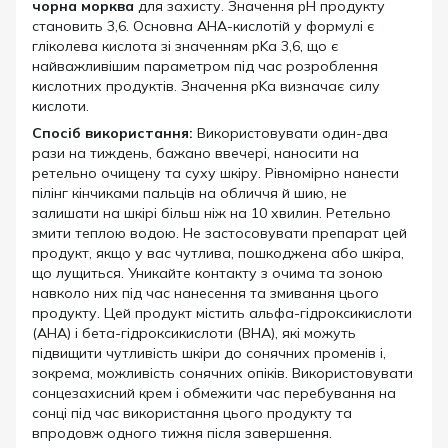
чорна морква
для захисту. Значення pH продукту
становить 3,6. Основна AHA-кислотій у формулі є
гліколева кислота зі значенням pKa 3,6, що є
найважливішим параметром під час розроблення
кислотних продуктів. Значення pKa визначає силу
кислоти.
Спосіб використання:
Використовувати один-два
рази на тиждень, бажано ввечері, наносити на
ретельно очищену та суху шкіру. Рівномірно нанести
пілінг кінчиками пальців на обличчя й шию, не
залишати на шкірі більш ніж на 10 хвилин. Ретельно
змити теплою водою. Не застосовувати препарат цей
продукт, якщо у вас чутлива, пошкоджена або шкіра,
що лущиться. Уникайте контакту з очима та зоною
навколо них під час нанесення та змивання цього
продукту. Цей продукт містить альфа-гідроксикислоти
(AHA) і бета-гідроксикислоти (BHA), які можуть
підвищити чутливість шкіри до сонячних променів і,
зокрема, можливість сонячних опіків. Використовувати
сонцезахисний крем і обмежити час перебування на
сонці під час використання цього продукту та
впродовж одного тижня після завершення.