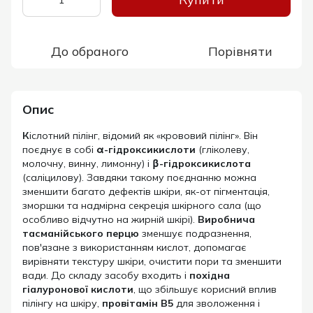
До обраного
Порівняти
Опис
К
іслотний пілінг, відомий як «крововий пілінг». Він
поєднує в собі
α-гідроксикислоти
(гліколеву,
молочну, винну, лимонну) і
β-гідроксикислота
(саліцилову). Завдяки такому поєднанню можна
зменшити багато дефектів шкіри, як-от пігментація,
зморшки та надмірна секреція шкірного сала (що
особливо відчутно на жирній шкірі).
Виробнича
тасманійського перцю
зменшує подразнення,
пов'язане з використанням кислот, допомагає
вирівняти текстуру шкіри, очистити пори та зменшити
вади. До складу засобу входить і
похідна
гіалуронової кислоти
, що збільшує корисний вплив
пілінгу на шкіру,
провітамін В5
для зволоження і