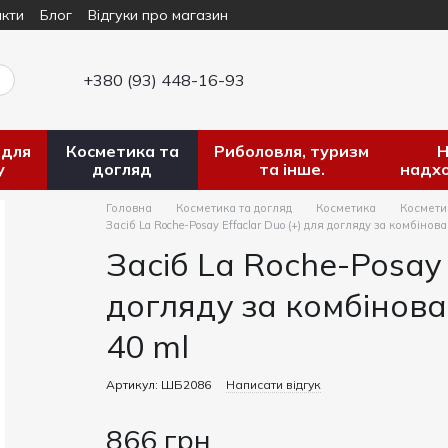
кти
Блог
Відгуки про магазин
+380 (93) 448-16-93
 для
Косметика та
Риболовля, туризм
Н
у
догляд
та інше.
надх
Головна
Косметика та догляд
Косметика
Косметик
Засіб La Roche-Posay Effaclar Duo (+) для догляду за комбін
Засіб La Roche-Posay 
догляду за комбінов
40 ml
Артикул: ШБ2086
Написати відгук
866 грн