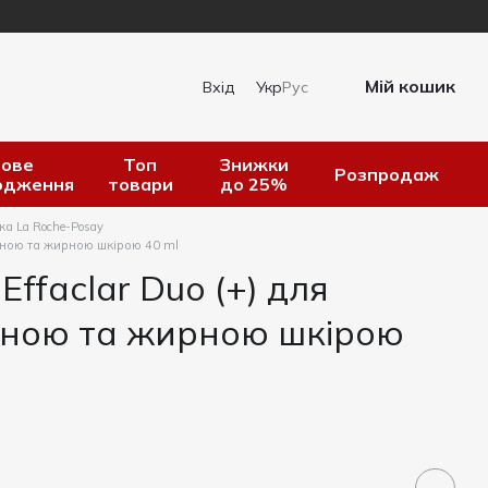
Мій кошик
Вхід
Укр
Рус
ове
Топ
Знижки
Розпродаж
одження
товари
до 25%
а La Roche-Posay
ованою та жирною шкірою 40 ml
Effaclar Duo (+) для
аною та жирною шкірою