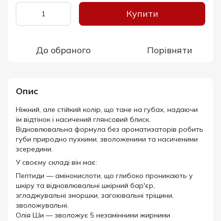
Купити
До обраного
Порівняти
Опис
Ніжний, але стійкий колір, що тане на губах, надаючи
їм відтінок і насичений глянсовий блиск.
Відновлювальна формула без ароматизаторів робить
губи природно пухкими, зволоженими та насиченими
зсередини.
У своєму складі він має:
Пептиди — амінокислоти, що глибоко проникають у
шкіру та відновлювальні шкірний бар'єр,
згладжувальні зморшки, загоювальні тріщини,
зволожувальні.
Олія Ши — зволожує 5 незамінними жирними