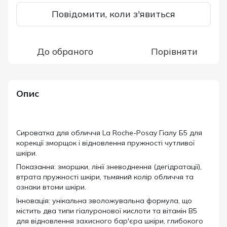
Повідомити, коли з'явиться
До обраного
Порівняти
Опис
Сироватка для обличчя La Roche-Posay Гіалу Б5 для
корекції зморщок і відновлення пружності чутливої
шкіри.
Показання: зморшки, лінії зневоднення (дегідратації),
втрата пружності шкіри, тьмяний колір обличчя та
ознаки втоми шкіри.
Інновація: унікальна зволожувальна формула, що
містить два типи гіалуронової кислоти та вітамін B5
для відновлення захисного бар'єра шкіри, глибокого