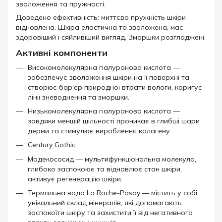
зволоження та пружності.
Доведено ефективність: миттєво пружність шкіри
відновлена. Шкіра еластична та зволожена, має
здоровіший і сяйливіший вигляд. Зморшки розгладжені.
Активні компоненти
Високомолекулярна гіалуронова кислота —
забезпечує зволоження шкіри на її поверхні та
створює бар'єр природної втрати вологи, коригує
лінії зневоднення та зморшки.
Низькомолекулярна гіалуронова кислота —
завдяки меншій щільності проникає в глибші шари
дерми та стимулює вироблення колагену.
Century Gothic.
Мадекососид — мультифункціональна молекула,
глибоко заспокоює та відновлює стан шкіри,
активує регенерацію шкіри.
Термальна вода La Roche-Posay — містить у собі
унікальний склад мінералів, які допомагають
заспокоїти шкіру та захистити її від негативного