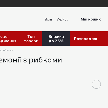
Мій кошик
Вхід
Укр
Рус
ове
Топ
Знижки
Розпродаж
одження
товари
до 25%
 з рибками
емонії з рибками