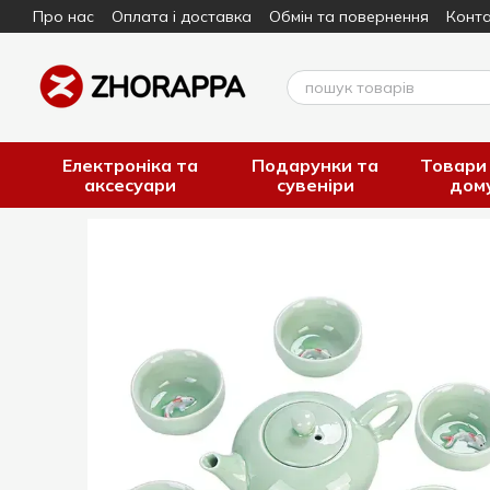
Про нас
Оплата і доставка
Обмін та повернення
Конта
Перейти до основного контенту
Електроніка та
Подарунки та
Товари
аксесуари
сувеніри
дом