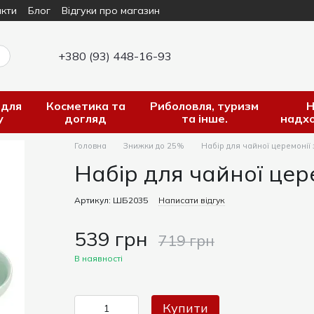
кти
Блог
Відгуки про магазин
+380 (93) 448-16-93
 для
Косметика та
Риболовля, туризм
Н
у
догляд
та інше.
надх
Головна
Знижки до 25%
Набір для чайної церемонії
Набір для чайної цер
Артикул: ШБ2035
Написати відгук
539 грн
719 грн
В наявності
Купити