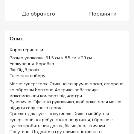
До обраного
Порівняти
Опис
Характеристики:
Розмір упаковки: 51.5 см × 8.5 см × 29 см.
Упакування: Коробка.
Вік: Від 3 років.
Елементи набору:
Маска супергероя: Стильна та зручна маска, створена
за образом Капітана Америка, забезпечує
максимальний комфорт під час гри.
Рукавичка: Ефектна рукавичка, щоб ваше маля могло
відчути силу свого героя.
Браслет для кулі з павутиною: Кожен майбутній
супергерой потребує свого павутиння, і браслет з
кулею зробить цей досвід більш реалістичним.
Павутина: Додайте в гру елемент інтриги та