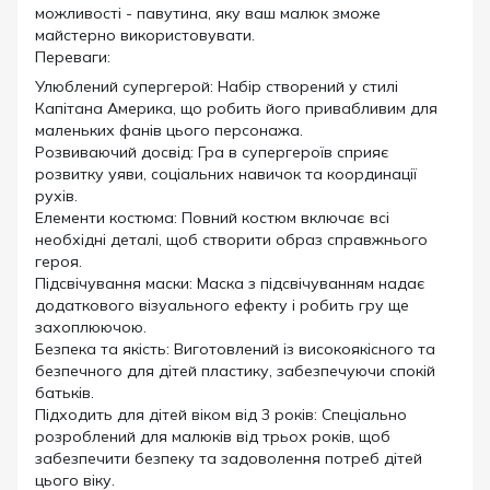
можливості - павутина, яку ваш малюк зможе
майстерно використовувати.
Переваги:
Улюблений супергерой: Набір створений у стилі
Капітана Америка, що робить його привабливим для
маленьких фанів цього персонажа.
Розвиваючий досвід: Гра в супергероїв сприяє
розвитку уяви, соціальних навичок та координації
рухів.
Елементи костюма: Повний костюм включає всі
необхідні деталі, щоб створити образ справжнього
героя.
Підсвічування маски: Маска з підсвічуванням надає
додаткового візуального ефекту і робить гру ще
захоплюючою.
Безпека та якість: Виготовлений із високоякісного та
безпечного для дітей пластику, забезпечуючи спокій
батьків.
Підходить для дітей віком від 3 років: Спеціально
розроблений для малюків від трьох років, щоб
забезпечити безпеку та задоволення потреб дітей
цього віку.