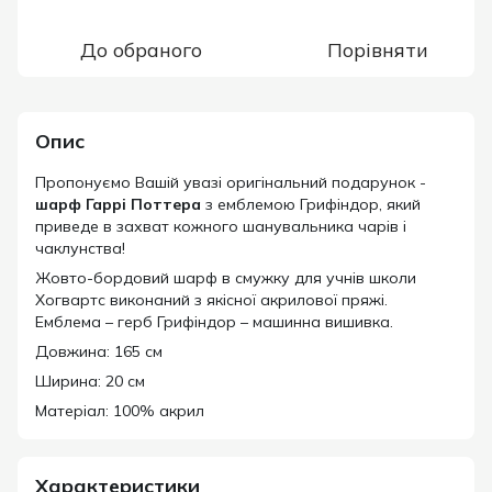
До обраного
Порівняти
Опис
Пропонуємо Вашій увазі оригінальний подарунок -
шарф Гаррі Поттера
з емблемою Грифіндор, який
приведе в захват кожного шанувальника чарів і
чаклунства!
Жовто-бордовий шарф в смужку для учнів школи
Хогвартс виконаний з якісної акрилової пряжі.
Емблема – герб Грифіндор – машинна вишивка.
Довжина: 165 см
Ширина: 20 см
Матеріал: 100% акрил
Характеристики