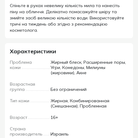
Спіньте в руках невелику кількість мила та нанесіть
піну на обличчя. Делікатно помасажуйте шкіру та
змийте засіб великою кількістю води. Використовуйте
тричі на тиждень або згідно з рекомендацією
косметолога.
Характеристики
Проблема
Жирный блеск, Расширенные поры,
кожи
Угри, Комедоны, Милиумы
(жировики), Акне
Возрастная
группа
Без ограничений
Тип кожи
Жирная, Комбинированная
(Смешанная), Проблемная
Возраст
16+
Страна
производитель
Израиль