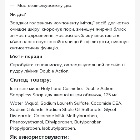
Має дезінфікувальну дію.
Як діє?
Завдяки головному компоненту імітації засіб делікатно
очищає шкіру, скорочує пори, зменшує жирний блиск,
знімає подразнення, має заспокійливу властивість,
м'яко влаштовує застійні явища й інфільтрати, виконує
антисептичну функцію.
Б'юті- поради
Спробуйте також маску, охолоджувальний лосьйон і
пудру лінійки Double Action.
Склад товару:
Істотєве мило Holy Land Cosmetics Double Action
Soappless Soap для жирної шкіри обличчя, 125 мл
Water (Aqua), Sodium Laureth Sulfate, Cocamide DEA,
Sodium Chloride, Sodium Shale Oil Sulfonate, Glycol
Distearate, Cocamide MEA, Methylparaben,
Phenoxyethanol, Ethylparaben, Butylparaben,
Propylparaben, Isobutylparaben.
Як використовувати: