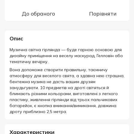
До обраного
Порівняти
Опис
Музична світна гірлянда — буде гарною основою для
дизайну приміщення на веселу маскурад, Гелловін або
тематичну вечірку.
Вона допоможе створити правильну, таємничу
атмосферу для веселого свята, а здавна нею страшна,
бентежна музика не дасть вашим друзям
занудьгувати. 10 предметів на дроті світяться й
блимають різними кольорами, виготовлені з легкого
пластику, живлення гірлянди від трьох пальчикових
батарейок, є кнопка вмикання/вимикання, довжина
дроту приблизно 2,5 метра.
Характеристики