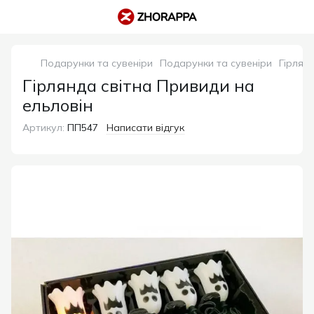
Подарунки та сувеніри
Подарунки та сувеніри
Гірлян
Гірлянда світна Привиди на
ельловін
Артикул:
ПП547
Написати відгук