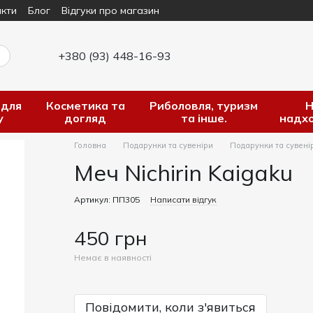
кти
Блог
Відгуки про магазин
+380 (93) 448-16-93
 для
Косметика та
Риболовля, туризм
Н
у
догляд
та інше.
надх
Головна
Подарунки та сувеніри
Подарунки та сувені
Меч Nichirin Kaigaku
Артикул: ПП305
Написати відгук
450 грн
Немає в наявності
Повідомити, коли з'явиться