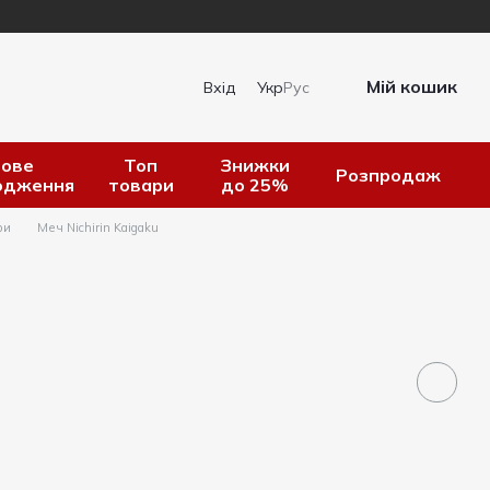
Мій кошик
Вхід
Укр
Рус
ове
Топ
Знижки
Розпродаж
одження
товари
до 25%
ри
Меч Nichirin Kaigaku