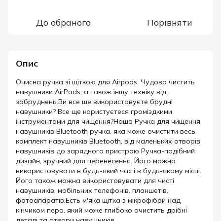
До обраного
Порівняти
Опис
Очисна ручка зі щіткою для Airpods. Чудово чистить
навушники AirPods, a також іншу техніку від
забруднень.Ви все ще використовуєте брудні
навушники? Все ще користуєтеся громіздкими
інструментами для чищення?Наша Ручка для чищення
навушників Bluetooth ручка, яка може очистити весь
комплект навушників Bluetooth, від маленьких отворів
навушників до зарядного пристрою Ручка-подібний
дизайн, зручний для перенесення. Його можна
використовувати в будь-який час і в будь-якому місці.
Його також можна використовувати для чисті
навушників, мобільних телефонів, планшетів,
фотоапаратів.Eсть м'яка щітка з мікрофібри над
кінчиком пера, який може глибоко очистить дрібні
деталі та отвори навушників.