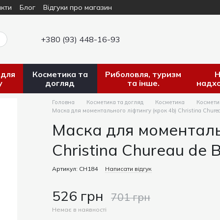
кти
Блог
Відгуки про магазин
+380 (93) 448-16-93
 для
Косметика та
Риболовля, туризм
Н
у
догляд
та інше.
надх
Головна
Косметика та догляд
Косметика
Косметик
Маска для моментального ліфтингу (крок 4b) Christina Churea
Маска для моменталь
Christina Chureau de 
Артикул: СН184
Написати відгук
526 грн
701 грн
Немає в наявності