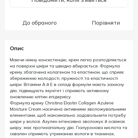
До обраного
Порівняти
Опис
Маючи ніжну консистенцію, крем легко розподіляється
на поверхні шкіри та швидко вбирається. Формула
крему збагачена колагеном та еластином, що сприяє
збереженню молодості, пружності та еластичності
шкіри. Вітаміни А й Е в складі формули мають захисну
дію, підвищують імунітет і сприяють активному
оновленню клітин епідермісу.
Формула крему Christina Elastin Collagen Azulene
Moisture Cream насичена активними зволожувальними
елементами, щоб максимально задовольнити потребу
шкіри у волозі. Азулен інтенсивно зволожує й освіжає
шкіру, має протизапальну дію. Гіалуронова кислота та
сквален сприяють утриманню вологи в тканинах,