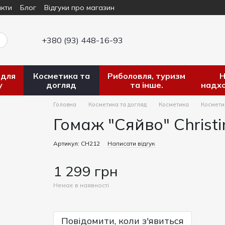
кти
Блог
Відгуки про магазин
+380 (93) 448-16-93
 для
Косметика та
Риболовля, туризм
Н
у
догляд
та інше.
надх
Головна
Косметика та догляд
Косметика
Косметик
Гомаж "Сяйво" Christ
Артикул: СН212
Написати відгук
1 299 грн
Немає в наявності
Повідомити, коли з'явиться