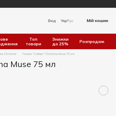
Мій кошик
Вхід
Укр
Рус
ове
Топ
Знижки
Розпродаж
одження
товари
до 25%
а Christina
Гомаж "Сяйво" Christina Muse 75 мл
ina Muse 75 мл