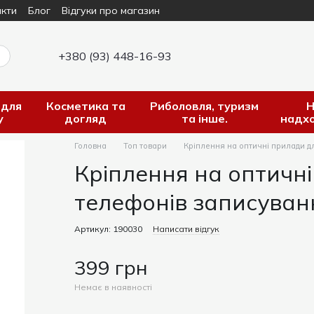
кти
Блог
Відгуки про магазин
+380 (93) 448-16-93
 для
Косметика та
Риболовля, туризм
Н
у
догляд
та інше.
надх
Головна
Топ товари
Кріплення на оптичні прилади д
Кріплення на оптичн
телефонів записуванн
Артикул: 190030
Написати відгук
399 грн
Немає в наявності