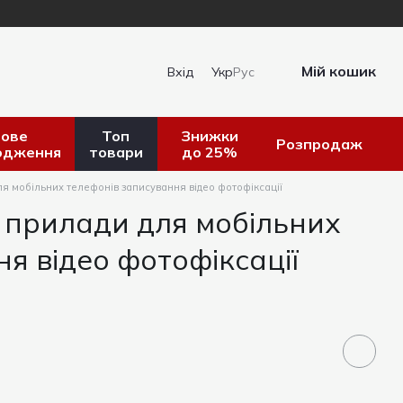
Мій кошик
Вхід
Укр
Рус
ове
Топ
Знижки
Розпродаж
одження
товари
до 25%
ля мобільних телефонів записування відео фотофіксації
і прилади для мобільних
я відео фотофіксації