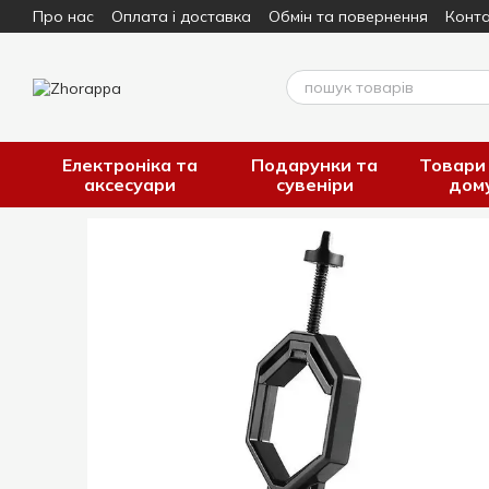
Про нас
Оплата і доставка
Обмін та повернення
Конта
Перейти до основного контенту
Електроніка та
Подарунки та
Товари
аксесуари
сувеніри
дом