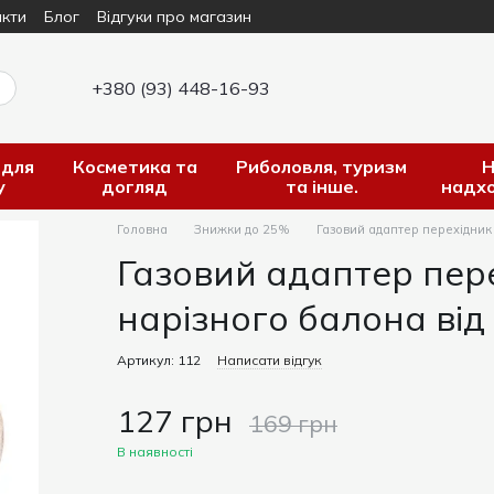
кти
Блог
Відгуки про магазин
+380 (93) 448-16-93
 для
Косметика та
Риболовля, туризм
Н
у
догляд
та інше.
надх
Головна
Знижки до 25%
Газовий адаптер перехідник
Газовий адаптер пер
нарізного балона від
Артикул: 112
Написати відгук
127 грн
169 грн
В наявності