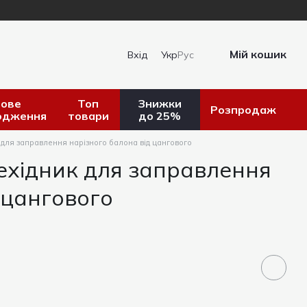
Мій кошик
Вхід
Укр
Рус
ове
Топ
Знижки
Розпродаж
одження
товари
до 25%
 для заправлення нарізного балона від цангового
ехідник для заправлення
 цангового