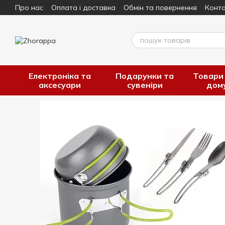
Про нас
Оплата і доставка
Обмін та повернення
Конта
Перейти до основного контенту
Електроніка та
Подарунки та
Товари
аксесуари
сувеніри
дом