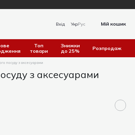
Мій кошик
Вхід
Укр
Рус
ове
Топ
Знижки
Розпродаж
одження
товари
до 25%
ого посуду з аксесуарами
посуду з аксесуарами