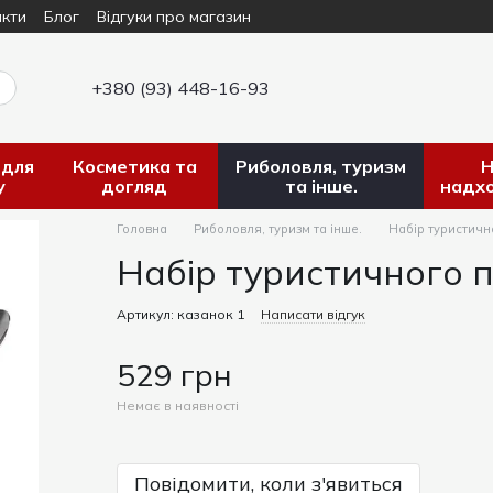
кти
Блог
Відгуки про магазин
+380 (93) 448-16-93
 для
Косметика та
Риболовля, туризм
Н
у
догляд
та інше.
надх
Головна
Риболовля, туризм та інше.
Набір туристичн
Набір туристичного 
Артикул: казанок 1
Написати відгук
529 грн
Немає в наявності
Повідомити, коли з'явиться