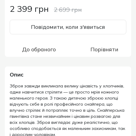
2 399 грн
2 699 грн
Повідомити, коли з'явиться
До обраного
Порівняти
Опис
Зброя завжди викликала велику цікавість у хлопчиків,
адже навчитися стріляти — це просто мрія кожного
маленького героя. З такою дитячою зброєю хлопці
відчують себе в ролі професійного снайпера, що
влучно стріляє й потрапляє точно в ціль. Снайперська
гвинтівка стане незвичайним і цікавим розвагою для
всіх хлопців. Зброя виглядає дуже реалістично, що
особливо сподобається як маленьким захисникам, так
і дорослим чоловікам.