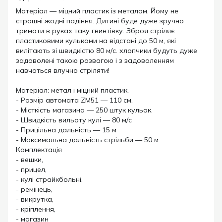
Матеріал — міцний пластик із металом. Йому не
страшні жодні падіння. Дитині буде дуже зручно
тримати в руках таку гвинтівку. Зброя стріляє
пластиковими кульками на відстані до 50 м, які
вилітають зі швидкістю 80 м/с. хлопчики будуть дуже
задоволені такою розвагою і з задоволенням
навчаться влучно стріляти!
Матеріал: метал і міцний пластик.
- Розмір автомата ZM51 — 110 см.
- Місткість магазина — 250 штук кульок.
- Швидкість вильоту кулі — 80 м/с
- Прицільна дальність — 15 м
- Максимальна дальність стрільби — 50 м
Комплектація
- вешки,
- прицел,
- кулі страйкбольні,
- ремінець,
- викрутка,
- кріплення,
- магазин