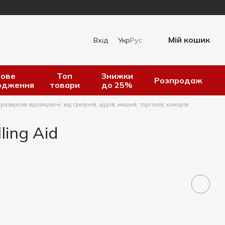
Мій кошик
Вхід
Укр
Рус
ове
Топ
Знижки
Розпродаж
одження
товари
до 25%
развукові відлякувачі: від гризунів, щурів, мишей, тарганів, комарів
ling Aid