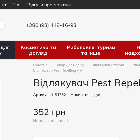
кти
Блог
Відгуки про магазин
+380 (93) 448-16-93
 для
Косметика та
Риболовля, туризм
Н
у
догляд
та інше.
надх
Головна
Товари для дому
Відлякувачі тварин
Ульт
Відлякувач Pest Repelling Aid
Відлякувач Pest Repel
Артикул: ШБ1732
Написати відгук
352 грн
Немає в наявності