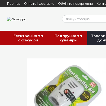
Про нас
Оплата і доставка
Обмін та повернення
Конта
Перейти до основного контенту
Електроніка та
Подарунки та
Товари
аксесуари
сувеніри
дом