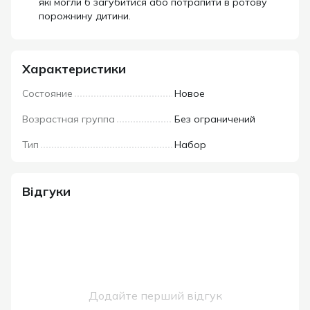
які могли б загубитися або потрапити в ротову
порожнину дитини.
Характеристики
Состояние
Новое
Возрастная группа
Без ограничений
Тип
Набор
Відгуки
Додайте перший відгук