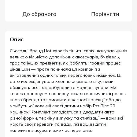
До обраного
Порівняти
Опис
Сьогодні бренд Hot Wheels тішить своїх шанувальників
великою кількістю допоміжних аксесуарів, будівель,
трас та інших предметів, які роблять ігровий процес
цікавішим — проте починала ця компанія з
виготовлення одних тільки перегонових машинок. Ці
авто колекціонували хлопчаки різного віку, ними
обмінувалися, їх фарбували та модернізували. Ми
також пропонуємо повернутися до класичних іграшок
цього бренда та замовити для своєї колекції або до
майбутньої колекції своєї дитини набір Гот Вілс 20
машинок. Комплект складається з двадцяти авто
різної форми, терміну випуску та стилізації — вони всі
мають свої переваги та вади, які вашим дітям
належить з'ясувати вже час перегонів.