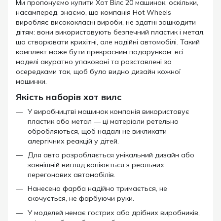
Ми пропонуємо купити Хот Вілс 20 машинок, оскільки,
насамперед, знаємо, що компанія Hot Wheels
виробляє висококласні вироби, не здатні зашкодити
дітям: вони використовують безпечний пластик і метал,
що створювати крихітні, але надійні автомобілі. Такий
комплект може бути прекрасним подарунком: всі
моделі акуратно упаковані та розставлені за
осередками так, щоб було видно дизайн кожної
машинки.
Якість наборів хот вилс
У виробництві машинок компанія використовує
пластик або метал — ці матеріали ретельно
обробляються, щоб надалі не викликати
алергічних реакцій у дітей.
Для авто розробляється унікальний дизайн або
зовнішній вигляд копіюється з реальних
перегонових автомобілів.
Нанесена фарба надійно тримається, не
скочується, не фарбуючи руки.
У моделей немає гострих або дрібних виробників,