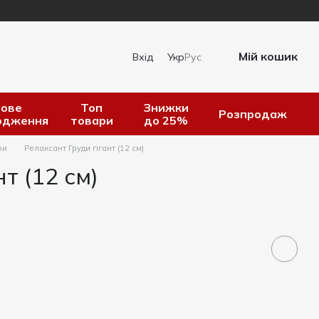
Мій кошик
Вхід
Укр
Рус
ове
Топ
Знижки
Розпродаж
одження
товари
до 25%
ри
Релаксант Груди гігант (12 см)
т (12 см)