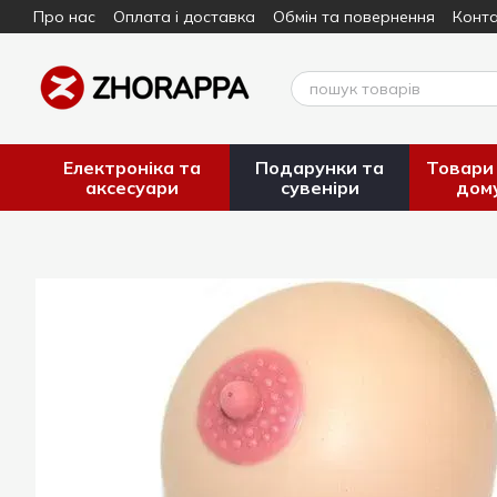
Про нас
Оплата і доставка
Обмін та повернення
Конта
Перейти до основного контенту
Електроніка та
Подарунки та
Товари
аксесуари
сувеніри
дом