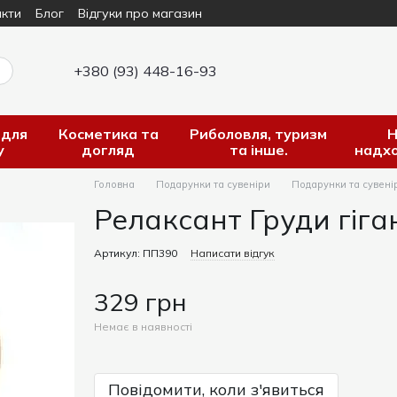
кти
Блог
Відгуки про магазин
+380 (93) 448-16-93
 для
Косметика та
Риболовля, туризм
Н
у
догляд
та інше.
надх
Головна
Подарунки та сувеніри
Подарунки та сувені
Релаксант Груди гіган
Артикул: ПП390
Написати відгук
329 грн
Немає в наявності
Повідомити, коли з'явиться